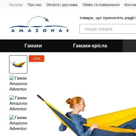
Перейти до основного контенту
Каталог
Про нас
Оплата і доставка
Обмін та повернення
Конта
товари, що приносять радіс
Гамаки
Гамаки-крісла
−10%