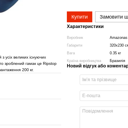
Купити
Замовити 
Характеристики
Виробник
Amazonas
Габарити
320х230 с
Вага
0.35 кг
 з усіх великих існуючих
Країна виробництва
Бразилія
ого зроблений гамак це Ripstop
Новий відгук або комента
антаження 200 кг.