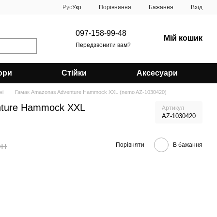
Порівняння
Рус
Укр
Бажання
Вхід
097-158-99-48
Мій кошик
Передзвонити вам?
ори
Стійки
Аксесуари
ні
Гамак Amazonas Adventure Hammock XXL (nemo AZ-1030420)
nture Hammock XXL
Артикул
AZ-1030420
рн
Порівняти
В бажання