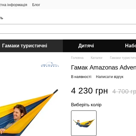
ктна інформація
Блог
ть
Гамаки туристичні
Дитячі
Наб
Головна
Каталог
Гамаки туристич
Гамак Amazonas Adve
В наявності
Написати відгук
4 230 грн
4 700 г
Виберіть колір