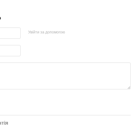
р
Увійти за допомогою
нтія