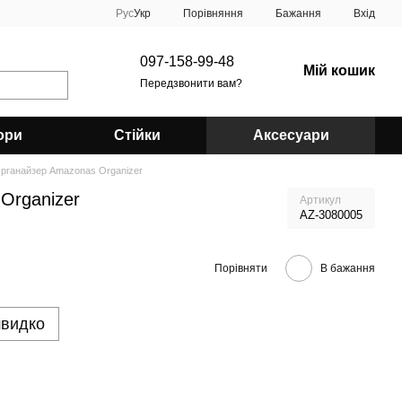
Порівняння
Рус
Укр
Бажання
Вхід
097-158-99-48
Мій кошик
Передзвонити вам?
ори
Стійки
Аксесуари
рганайзер Amazonas Organizer
Organizer
Артикул
AZ-3080005
Порівняти
В бажання
швидко