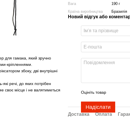
Вага
190 г
Країна виробництва
Бразилія
Новий відгук або комента
р для гамака, який зручно
ами-кріпленнями.
іксатором збоку, дві внутрішні
-які речі, до яких потрібен
е своє місце і не валятиметься
Оцініть товар
Надіслати
Доставка
Оплата
Гара