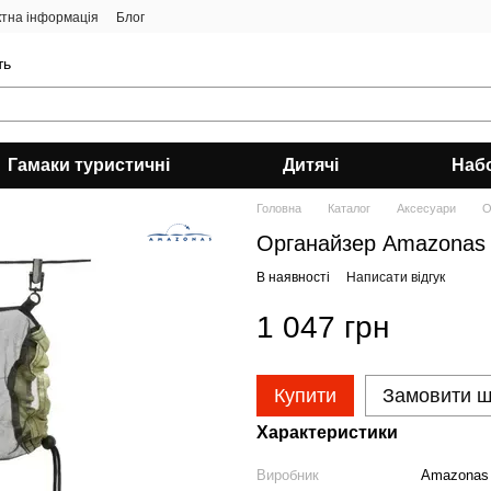
ктна інформація
Блог
ть
Гамаки туристичні
Дитячі
Наб
Головна
Каталог
Аксесуари
О
Органайзер Amazonas 
В наявності
Написати відгук
1 047 грн
Купити
Замовити 
Характеристики
Виробник
Amazonas