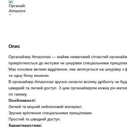
Опис
Органайзер Amazonas — майже невагомий сітчастий органайзе
прикріплюється до мотузки чи шнурівки спеціальними прищіпк
Має основне велике відділення, яке затягується на шнурівку з ф
та одну бічну кишеню.
В органайзер Amazonas зручно скласти всіляку дрібноту чи будь
швидкий та легкий доступ. З цим органайзером кожна річ матим
по гамаку.
Особливості:
Легкий та міцний нейлоновий матеріал.
Зручне кріплення спеціальними прищіпками.
Простий та швидкий доступ.
Характеристики: