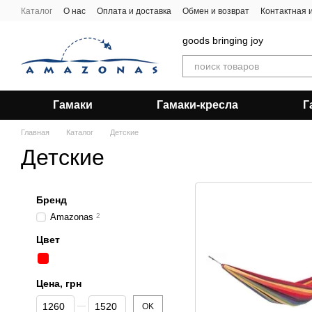
Перейти к основному контенту
Каталог
О нас
Оплата и доставка
Обмен и возврат
Контактная
goods bringing joy
Гамаки
Гамаки-кресла
Г
Главная
Каталог
Детские
Детские
Бренд
Amazonas
2
Цвет
Цена, грн
От Цена, грн
До Цена, грн
OK