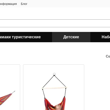
 информация
Блог
амаки туристические
Детские
Наб
Со