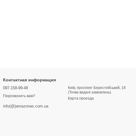
Контактная информация
097-158-99-48
Київ, проспект Берестейський, 18
(Точка видачі замовлень)
Перезвонить вам?
Карта проезда
info(@)amazonas.com.ua